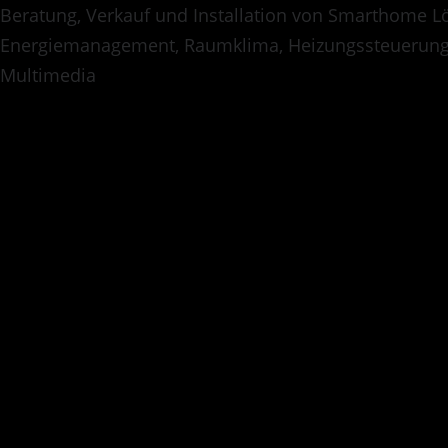
Beratung, Verkauf und Installation von Smarthome Lö
Energiemanagement, Raumklima, Heizungssteuerung
Multimedia
Biogra
Lorem ipsum dolor sit amet
nonumy eirmod tempor inv
erat, sed diam voluptua. A
ea rebum. Stet clita kasd
ipsum dolor sit amet. Lor
elitr, sed diam nonumy ei