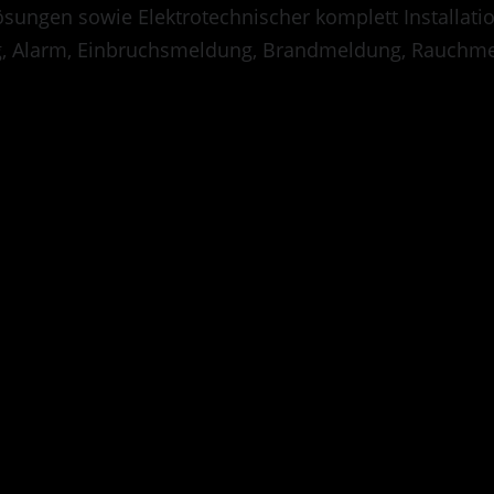
sungen sowie Elektrotechnischer komplett Installati
, Alarm, Einbruchsmeldung, Brandmeldung, Rauchme
fie
, consetetur sadipscing elitr, sed diam
idunt ut labore et dolore magna aliquyam
Kristan Klett
t vero eos et accusam et justo duo dolores et
 gubergren, no sea takimata sanctus est Lorem
em ipsum dolor sit amet, consetetur sadipscing
rmod tempor invidunt ut labore et dolore