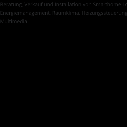
Beratung, Verkauf und Installation von Smarthome Lö
Energiemanagement, Raumklima, Heizungssteuerung
Multimedia
1. April 2018
—
Comment
Neuer Blog 
Lorem ipsum dolor sit 
labore et dolore magna 
ea rebum. Stet clita ka
dolor sit amet, consete
magna aliquyam erat, se
clita kasd gubergren, n