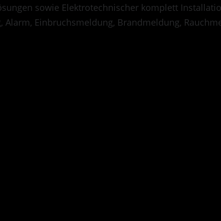
sungen sowie Elektrotechnischer komplett Installati
, Alarm, Einbruchsmeldung, Brandmeldung, Rauchme
s are off for this post.
Test Beitrag mit Bild
amet, consetetur sadipscing elitr, sed diam nonumy eirmod 
aliquyam erat, sed diam voluptua. At vero eos et accusam e
sd gubergren, no sea takimata sanctus est Lorem ipsum dolo
tur sadipscing elitr, sed diam nonumy eirmod tempor invidun
d diam voluptua. At vero eos et accusam et justo duo dolor
o sea takimata sanctus est Lorem ipsum dolor sit amet.