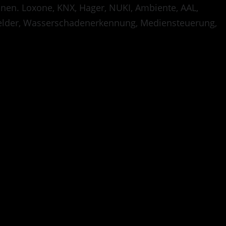
onen. Loxone, KNX, Hager, NUKI, Ambiente, AAL,
lder, Wasserschadenerkennung, Mediensteuerung,
tempor invidunt ut
t justo duo dolores et
r sit amet. Lorem ipsum
t ut labore et dolore
es et ea rebum. Stet