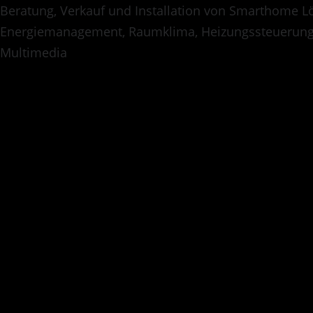
Beratung, Verkauf und Installation von Smarthome Lö
Energiemanagement, Raumklima, Heizungssteuerung
Multimedia
1. April 2018
—
Comment
Neuer Blog 
Lorem ipsum dolor sit 
labore et dolore magna 
ea rebum. Stet clita ka
dolor sit amet, consete
magna aliquyam erat, se
clita kasd gubergren, n