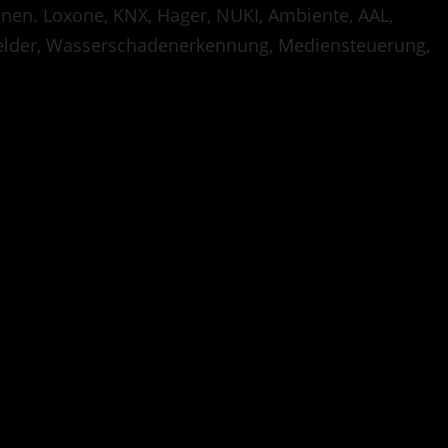
onen. Loxone, KNX, Hager, NUKI, Ambiente, AAL,
lder, Wasserschadenerkennung, Mediensteuerung,
tempor invidunt ut
t justo duo dolores et
r sit amet. Lorem ipsum
t ut labore et dolore
es et ea rebum. Stet