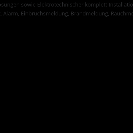
sungen sowie Elektrotechnischer komplett Installati
, Alarm, Einbruchsmeldung, Brandmeldung, Rauchme
s are off for this post.
Test Beitrag mit Bild
amet, consetetur sadipscing elitr, sed diam nonumy eirmod 
aliquyam erat, sed diam voluptua. At vero eos et accusam e
sd gubergren, no sea takimata sanctus est Lorem ipsum dolo
tur sadipscing elitr, sed diam nonumy eirmod tempor invidun
d diam voluptua. At vero eos et accusam et justo duo dolor
o sea takimata sanctus est Lorem ipsum dolor sit amet.